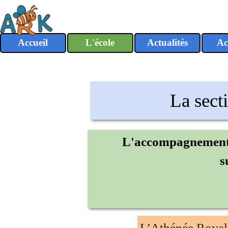
Aller au contenu
Accueil
L'école
Actualités
Ac
▼
La sect
L'accompagnement 
s
L’Athénée Royal de K