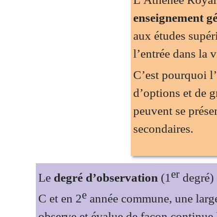
enseignement généra
aux études supérieures 
l’entrée dans la vie pr
C’est pourquoi l’on tr
d’options et de grilles
peuvent se présenter au
secondaires.
er
Le
degré d’observation
(1
d
e
C et en 2
année commune, une 
observe et évalue de façon cont